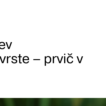
ev
rste – prvič v