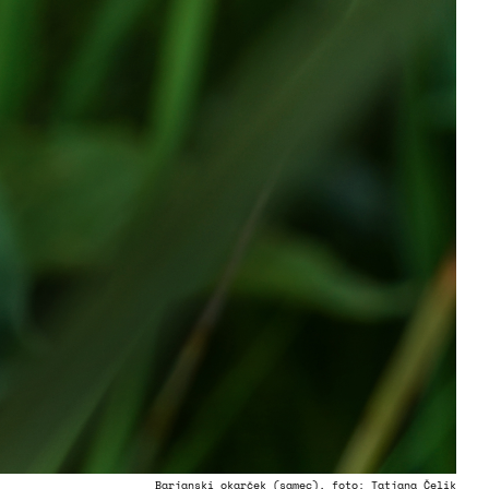
Barjanski okarček (samec), foto: Tatjana Čelik