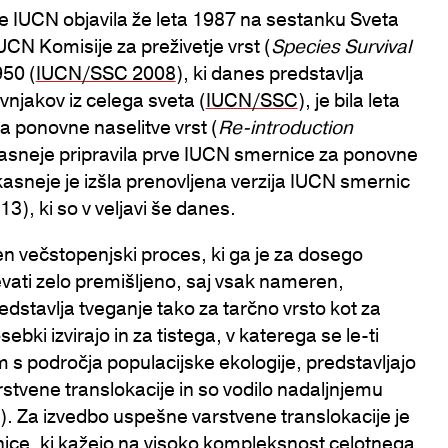
 je IUCN objavila že leta 1987 na sestanku Sveta
IUCN Komisije za preživetje vrst (
Species Survival
950 (
IUCN/SSC 2008
), ki danes predstavlja
njakov iz celega sveta (
IUCN/SSC
), je bila leta
 ponovne naselitve vrst (
Re-introduction
t kasneje pripravila prve IUCN smernice za ponovne
 kasneje je izšla prenovljena verzija IUCN smernic
), ki so v veljavi še danes.
ten večstopenjski proces, ki ga je za dosego
evati zelo premišljeno, saj vsak nameren,
stavlja tveganje tako za tarčno vrsto kot za
ebki izvirajo in za tistega, v katerega se le-ti
s področja populacijske ekologije, predstavljajo
vene translokacije in so vodilo nadaljnjemu
). Za izvedbo uspešne varstvene translokacije je
ice, ki kažejo na visoko kompleksnost celotnega