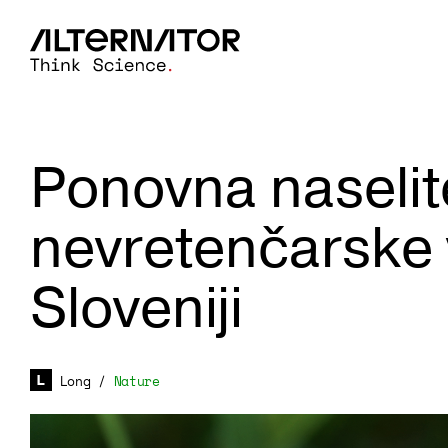
Ponovna naselit
nevretenčarske v
Sloveniji
Long
/
Nature