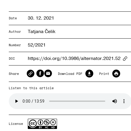
30. 12. 2021
Date
Tatjana Čelik
Author
52/2021
Number
https://doi.org/10.3986/alternator.2021.52
DOI
Ar
Share
Download PDF
Print
Listen to this article
License