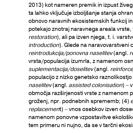
2013) kot nameren premik in izpust živega
ta lahko vključuje izboljšanje stanja ohran
obnovo naravnih ekosistemskih funkcij in
potekajo znotraj naravnega areala vrste, t
restoration
), ali pa izven njega, t. i. vars
introduction
). Glede na naravovarstveni cil
reintrodukcija/ponovna naselitev
(angl.
r
vrsta/populacija izumrla, z namenom osno
suplementacija/doselitev
(angl.
reinforc
populacijo z nizko genetsko raznolikostj
naselitev
(angl.
assisted colonisation
) –
območja razširjenosti vrste z namenom pr
groženj, npr. podnebnih sprememb; (4)
replacemen
t) – vnos osebkov izven dose
namenom ponovne vzpostavitve ekološke 
tem primeru ni nujno, da se v tarčni ekos