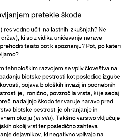
ravljanjem pretekle škode
s
) res vedno učiti na lastnih izkušnjah? Ne
držav), ki so z vidika uničevanja narave
ehoditi taisto pot k spoznanju? Pot, po kateri
vljamo?
im tehnološkim razvojem se vpliv človeštva na
adanju biotske pestrosti kot posledice izgube
akovosti, pojava bioloških invazij in podnebnih
osti je, ironično, povzročila vrsta, ki je sedaj
epreči nadaljnjo škodo ter varuje naravo pred
stva biotske pestrosti je ohranjanje in
avnem okolju (
in situ
). Takšno varstvo vključuje
jskih okolij vrst ter posledično zahteva
nje dejavnikov, ki negativno vplivajo na