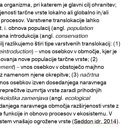
 organizma, pri katerem je glavni cilj ohranitev;
jenosti tarčne vrste lokalno ali globalno in/ali
 procesov. Varstvene translokacije lahko
. i. obnova populacij (angl.
population
tvena introdukcija (angl.
conservation
j razlikujemo štiri tipe varstvenih translokacij: (1)
eintroduction
) – vnos osebkov v območje, kjer je
vanja nove populacije tarčne vrste; (2)
ement
) – vnos osebkov v obstoječo majhno
o z namenom njene okrepitve; (3)
načrtna
 vnos osebkov izven dosedanjega naravnega
eprečitve izumrtja vrste zaradi prihodnjih
ekološka zamenjava
(angl.
ecological
danjega naravnega območja razširjenosti vrste z
funkcije in obnovo procesov v ekosistemu. V
istem vnašajo ogrožene vrste (
Seddon idr. 2014
).