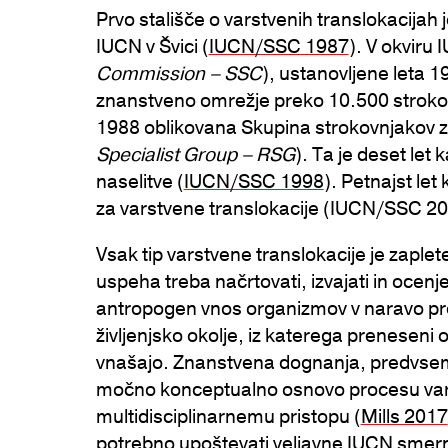
Prvo stališče o varstvenih translokacijah
IUCN v Švici (
IUCN/SSC 1987
). V okviru 
Commission – SSC
), ustanovljene leta 1
znanstveno omrežje preko 10.500 strokov
1988 oblikovana Skupina strokovnjakov za
Specialist Group – RSG
). Ta je deset le
naselitve (
IUCN/SSC 1998
). Petnajst let
za varstvene translokacije (IUCN/SSC 2013
Vsak tip varstvene translokacije je zaple
uspeha treba načrtovati, izvajati in ocenj
antropogen vnos organizmov v naravo pred
življenjsko okolje, iz katerega preneseni os
vnašajo. Znanstvena dognanja, predvsem 
močno konceptualno osnovo procesu varst
multidisciplinarnemu pristopu (
Mills 2017
potrebno upoštevati veljavne IUCN smern