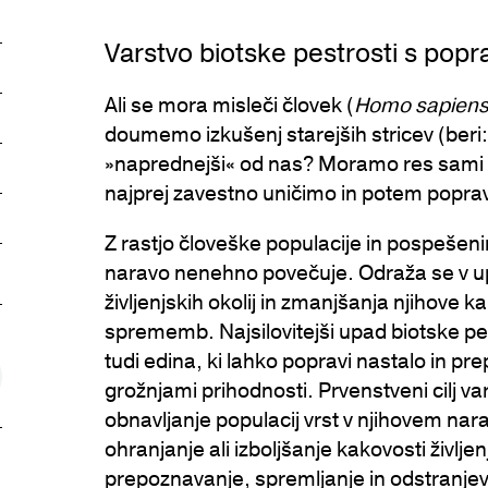
Varstvo biotske pestrosti s pop
Ali se mora misleči človek (
Homo sapien
doumemo izkušenj starejših stricev (beri: 
»naprednejši« od nas? Moramo res sami pr
najprej zavestno uničimo in potem popra
ticlePage.COPY_LINK_A11Y
Z rastjo človeške populacije in pospešen
naravo nenehno povečuje. Odraža se v up
življenjskih okolij in zmanjšanja njihove k
sprememb. Najsilovitejši upad biotske pestr
tudi edina, ki lahko popravi nastalo in pr
grožnjami prihodnosti. Prvenstveni cilj var
obnavljanje populacij vrst v njihovem nar
ohranjanje ali izboljšanje kakovosti življen
prepoznavanje, spremljanje in odstranjeva