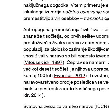
naključnega dogodka. V tem primeru je e
lokalnega izumrtja
načrtno osnovanje nov
premestitvijo živih osebkov –
translokacij
Antropogena premeščanja živih živali z e
znana že tisočletja, od prvih selitev udom
prostoživečih živali v naravo z namenom v
populacij, za biološko zatiranje škodljivcev
vnosi živali v naravo so bili pogosto izved
(
Vitousek idr. 1997
). Čeprav se namerni pr
več kot deset tisoč let, je njihova uporab
komaj 100 let (
Ewen idr. 2012
). Tovrstne, 
naravovarstveno orodje posledica vse več
biotske pestrosti zaradi drastičnega poveč
idr. 2014
).
Svetovna zveza za varstvo narave (IUCN) 