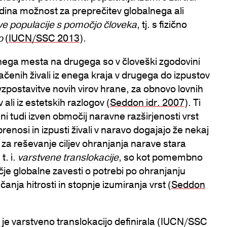
dina možnost za preprečitev globalnega ali
e populacije s pomočjo človeka
, tj. s fizično
o
(
IUCN/SSC 2013
).
nega mesta na drugega so v človeški zgodovini
ačenih živali iz enega kraja v drugega do izpustov
zpostavitve novih virov hrane, za obnovo lovnih
 ali iz estetskih razlogov (
Seddon idr. 2007
). Ti
eni tudi izven območij naravne razširjenosti vrst
enosi in izpusti živali v naravo dogajajo že nekaj
a za reševanje ciljev ohranjanja narave stara
t. i.
varstvene translokacije
, so kot pomembno
je globalne zavesti o potrebi po ohranjanju
anja hitrosti in stopnje izumiranja vrst (
Seddon
je varstveno translokacijo definirala (IUCN/SSC