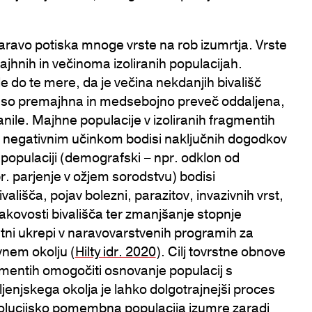
aravo potiska mnoge vrste na rob izumrtja. Vrste
majhnih in večinoma izoliranih populacijah.
e do te mere, da je večina nekdanjih bivališč
ko so premajhna in medsebojno preveč oddaljena,
ranile. Majhne populacije v izoliranih fragmentih
ne negativnim učinkom bodisi naključnih dogodkov
v populaciji (demografski – npr. odklon od
. parjenje v ožjem sorodstvu) bodisi
ališča, pojav bolezni, parazitov, invazivnih vrst,
kakovosti bivališča ter zmanjšanje stopnje
tni ukrepi v naravovarstvenih programih za
vnem okolju (
Hilty idr. 2020
). Cilj tovrstne obnove
agmentih omogočiti osnovanje populacij s
ljenjskega okolja je lahko dolgotrajnejši proces
evolucijsko pomembna populacija izumre zaradi