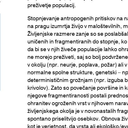
preživetje populacij.
Stopnjevanje antropogenih pritiskov na n
na pragu izumrtja živijo v maloštevilnih, 
Življenjske razmere zanje so se poslabšal
uničenih in fragmentiranih do stopnje, 
da bi se v njih živeče populacije lahko oh
ne morejo preživeti, saj so bolj podvrže
v okolju (npr. neurje, poplava, požar) ali 
normalne spolne strukture, genetski – npr
determinističnim grožnjam (npr. izguba biv
krivolov). Zato so povečanje površine in 
njegove fragmentiranosti postali prednos
ohranitev ogroženih vrst v njihovem nara
življenjskega okolja je v novonastalih fr
spontano priselitvijo osebkov. Obnova živ
kot je verjetnost, da vrsta ali ekološko/