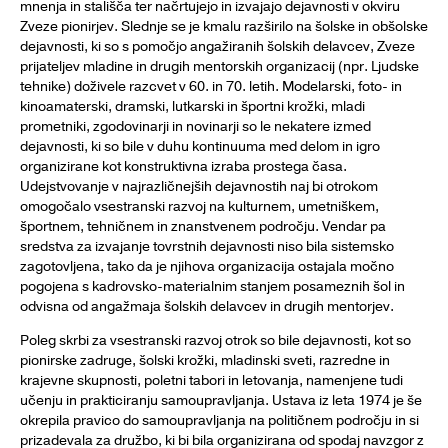
mnenja in stališča ter načrtujejo in izvajajo dejavnosti v okviru
Zveze pionirjev. Slednje se je kmalu razširilo na šolske in obšolske
dejavnosti, ki so s pomočjo angažiranih šolskih delavcev, Zveze
prijateljev mladine in drugih mentorskih organizacij (npr. Ljudske
tehnike) doživele razcvet v 60. in 70. letih. Modelarski, foto- in
kinoamaterski, dramski, lutkarski in športni krožki, mladi
prometniki, zgodovinarji in novinarji so le nekatere izmed
dejavnosti, ki so bile v duhu kontinuuma med delom in igro
organizirane kot konstruktivna izraba prostega časa.
Udejstvovanje v najrazličnejših dejavnostih naj bi otrokom
omogočalo vsestranski razvoj na kulturnem, umetniškem,
športnem, tehničnem in znanstvenem področju. Vendar pa
sredstva za izvajanje tovrstnih dejavnosti niso bila sistemsko
zagotovljena, tako da je njihova organizacija ostajala močno
pogojena s kadrovsko-materialnim stanjem posameznih šol in
odvisna od angažmaja šolskih delavcev in drugih mentorjev.
Poleg skrbi za vsestranski razvoj otrok so bile dejavnosti, kot so
pionirske zadruge, šolski krožki, mladinski sveti, razredne in
krajevne skupnosti, poletni tabori in letovanja, namenjene tudi
učenju in prakticiranju samoupravljanja. Ustava iz leta 1974 je še
okrepila pravico do samoupravljanja na političnem področju in si
prizadevala za družbo, ki bi bila organizirana od spodaj navzgor z