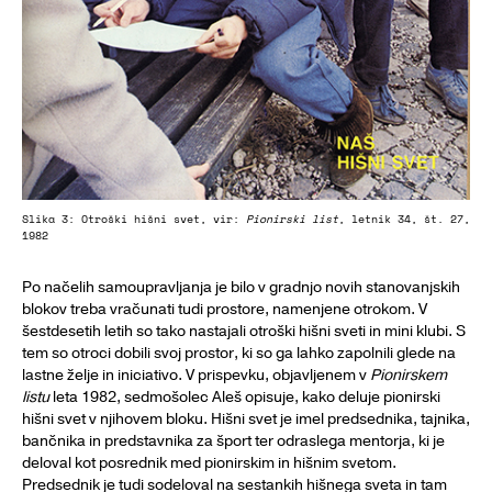
Slika 3: Otroški hišni svet, vir:
Pionirski list
, letnik 34, št. 27,
1982
Po načelih samoupravljanja je bilo v gradnjo novih stanovanjskih
blokov treba vračunati tudi prostore, namenjene otrokom. V
šestdesetih letih so tako nastajali otroški hišni sveti in mini klubi. S
tem so otroci dobili svoj prostor, ki so ga lahko zapolnili glede na
lastne želje in iniciativo. V prispevku, objavljenem v
Pionirskem
listu
leta 1982, sedmošolec Aleš opisuje, kako deluje pionirski
hišni svet v njihovem bloku. Hišni svet je imel predsednika, tajnika,
bančnika in predstavnika za šport ter odraslega mentorja, ki je
deloval kot posrednik med pionirskim in hišnim svetom.
Predsednik je tudi sodeloval na sestankih hišnega sveta in tam