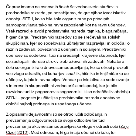
Čeprav imamo na osnovnih šolah še vedno svete staršev in
predsednika razreda, pa pozabljamo, da gre njihov izvor iskati v
obdobju SFRJ, ko so bile šole organizirane po principih
samoupravljanja tako na ravni zaposlenih kot na ravni učencev.
Vsak razred je izvolil predstavnika razreda, tajnika, blagajničarja,
higieničarja. Predstavniki razredov so se srečevali na šolskih
skupščinah, kjer so sodelovali z učitelji ter razpravljali in odločali o
raznih zadevah, povezanih z učenjem in šolanjem. Predstavniki
učencev so sodelovali tudi na srečanjih krajevne skupnosti, kjer
so zastopali interese otrok v izobraževalnih zadevah. Nekatere
šole so organizirale dneve samoupravljanja, ko so otroci prevzeli
vse vloge odraslih, od kuharjev, snažilk, hišnika in knjižničarke do
učiteljev, tajnic in ravnateljev. Vendar pa iniciativa za sodelovanje
v interesnih skupnostih ni vedno prišla od spodaj, kar je bilo
razvidno tudi iz pogovorov s sogovorniki, ki so odraščali v obdobju
SFRJ – pogosto je učitelj za predstavnika razreda enostavno
določil najbolj pridnega in uspešnega učenca.
Z opisanimi dejavnostmi so se otroci učili odločanja in
prevzemanja odgovornosti za svoje odločitve ter tudi
prevzemanja aktivne samoupravljavske vloge v odrasli dobi (
Zajc
Cizelj 2012
). Med odnosom, ki ga imajo učenci do šole, ter