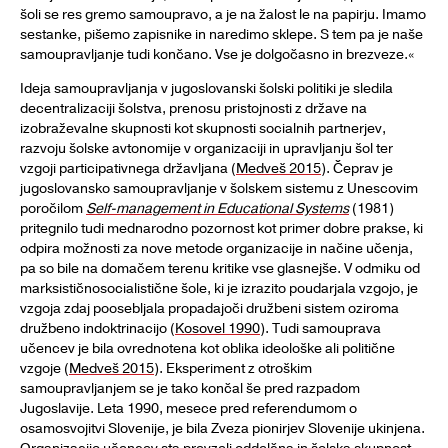
šoli se res gremo samoupravo, a je na žalost le na papirju. Imamo
sestanke, pišemo zapisnike in naredimo sklepe. S tem pa je naše
samoupravljanje tudi končano. Vse je dolgočasno in brezveze.«
Ideja samoupravljanja v jugoslovanski šolski politiki je sledila
decentralizaciji šolstva, prenosu pristojnosti z države na
izobraževalne skupnosti kot skupnosti socialnih partnerjev,
razvoju šolske avtonomije v organizaciji in upravljanju šol ter
vzgoji participativnega državljana (
Medveš 2015
). Čeprav je
jugoslovansko samoupravljanje v šolskem sistemu z Unescovim
poročilom
Self-management in Educational Systems
(1981)
pritegnilo tudi mednarodno pozornost kot primer dobre prakse, ki
odpira možnosti za nove metode organizacije in načine učenja,
pa so bile na domačem terenu kritike vse glasnejše. V odmiku od
marksističnosocialistične šole, ki je izrazito poudarjala vzgojo, je
vzgoja zdaj poosebljala propadajoči družbeni sistem oziroma
družbeno indoktrinacijo (
Kosovel 1990
). Tudi samouprava
učencev je bila ovrednotena kot oblika ideološke ali politične
vzgoje (
Medveš 2015
). Eksperiment z otroškim
samoupravljanjem se je tako končal še pred razpadom
Jugoslavije. Leta 1990, mesece pred referendumom o
osamosvojitvi Slovenije, je bila Zveza pionirjev Slovenije ukinjena.