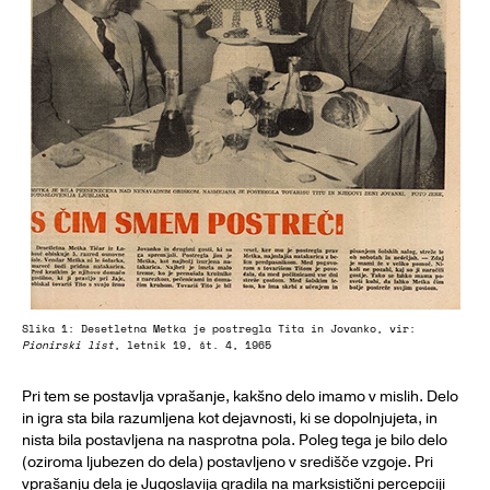
Slika 1: Desetletna Metka je postregla Tita in Jovanko, vir:
Pionirski list
, letnik 19, št. 4, 1965
Pri tem se postavlja vprašanje, kakšno delo imamo v mislih. Delo
in igra sta bila razumljena kot dejavnosti, ki se dopolnjujeta, in
nista bila postavljena na nasprotna pola. Poleg tega je bilo delo
(oziroma ljubezen do dela) postavljeno v središče vzgoje. Pri
vprašanju dela je Jugoslavija gradila na marksistični percepciji