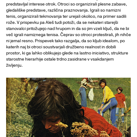
predstavljal interese otrok. Otroci so organizirali plesne zabave,
gledališke predstave, različna praznovanja. Igrali so namizni
tenis, organizirali tekmovanja ter urejali okolico, na primer sadili
rože. V prispevku pa Aleš tudi potoži, da se nekateri starejši
stanovalci pritožujejo nad hrupom in da so jim vzeli ključ, da ne bi
več igrali namiznega tenisa. Čeprav so otroci protestirali, jih nihče
ni jemal resno. Prispevek tako razgalja, da so kljub idealom, po
katerih naj bi otroci soustvarjali družbeno realnost in dobili
prostor, ki ga lahko oblikujejo glede na lastno iniciativo, strukture
starostne hierarhije ostale trdno zasidrane v vsakdanjem
življenju.