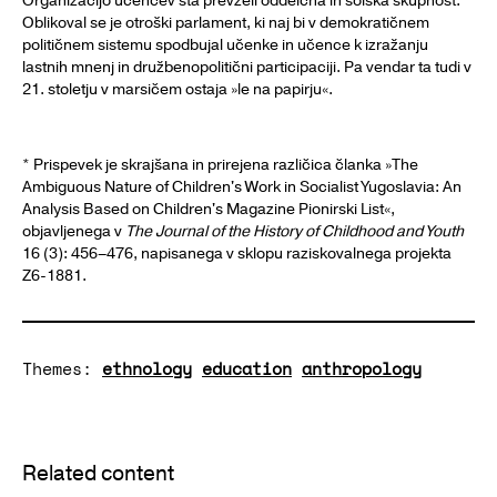
Organizacijo učencev sta prevzeli oddelčna in šolska skupnost.
Oblikoval se je otroški parlament, ki naj bi v demokratičnem
političnem sistemu spodbujal učenke in učence k izražanju
lastnih mnenj in družbenopolitični participaciji. Pa vendar ta tudi v
21. stoletju v marsičem ostaja »le na papirju«.
* Prispevek je skrajšana in prirejena različica članka »The
Ambiguous Nature of Children's Work in Socialist Yugoslavia: An
Analysis Based on Children's Magazine Pionirski List«,
objavljenega v
The Journal of the History of Childhood and Youth
16 (3): 456–476, napisanega v sklopu raziskovalnega projekta
Z6-1881.
Themes:
ethnology
education
anthropology
Related content