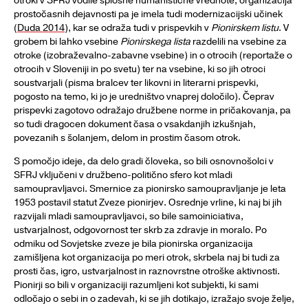
otroki v SFRJ vodile splošne humanistične vrednote, organizacija
prostočasnih dejavnosti pa je imela tudi modernizacijski učinek
(
Duda 2014
), kar se odraža tudi v prispevkih v
Pionirskem listu
. V
grobem bi lahko vsebine
Pionirskega lista
razdelili na vsebine za
otroke (izobraževalno-zabavne vsebine) in o otrocih (reportaže o
otrocih v Sloveniji in po svetu) ter na vsebine, ki so jih otroci
soustvarjali (pisma bralcev ter likovni in literarni prispevki,
pogosto na temo, ki jo je uredništvo vnaprej določilo). Čeprav
prispevki zagotovo odražajo družbene norme in pričakovanja, pa
so tudi dragocen dokument časa o vsakdanjih izkušnjah,
povezanih s šolanjem, delom in prostim časom otrok.
S pomočjo ideje, da delo gradi človeka, so bili osnovnošolci v
SFRJ vključeni v družbeno-politično sfero kot mladi
samoupravljavci. Smernice za pionirsko samoupravljanje je leta
1953 postavil statut Zveze pionirjev. Osrednje vrline, ki naj bi jih
razvijali mladi samoupravljavci, so bile samoiniciativa,
ustvarjalnost, odgovornost ter skrb za zdravje in moralo. Po
odmiku od Sovjetske zveze je bila pionirska organizacija
zamišljena kot organizacija po meri otrok, skrbela naj bi tudi za
prosti čas, igro, ustvarjalnost in raznovrstne otroške aktivnosti.
Pionirji so bili v organizaciji razumljeni kot subjekti, ki sami
odločajo o sebi in o zadevah, ki se jih dotikajo, izražajo svoje želje,