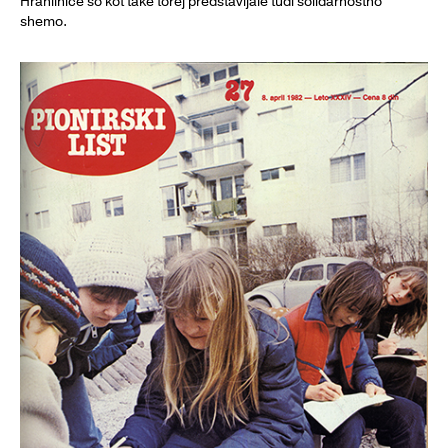
Hranilnice so kot take torej predstavljale tudi solidarnostno
shemo.