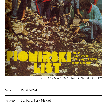
Vir:
Pionirski list
, letnik 30, št. 2, 1976
12. 9. 2024
Date
Barbara Turk Niskač
Author