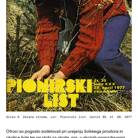
Slika 4: Zelene straže, vir:
Pionirski list
, letnik 30, št. 28, 1977
Otroci so pogosto sodelovali pri urejanju šolskega prostora in
okolice šole ter pri skrbi za okolje, npr. v akcijah pogozdovanja.