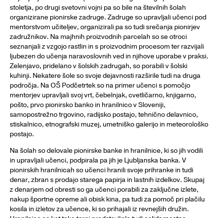
stoletja, po drugi svetovni vojni pa so bile na številnih šolah
organizirane pionirske zadruge. Zadruge so upravljali učenci pod
mentorstvom učiteljev, organizirali pa so tudi srečanja pionirjev
zadružnikov. Na majhnih proizvodnih parcelah so se otroci
seznanjali z vzgojo rastlin in s proizvodnim procesom ter razvijali
ljubezen do učenja naravoslovnih ved in njihove uporabe v praksi.
Zelenjavo, pridelano v šolskih zadrugah, so porabili v šolski
kuhinji. Nekatere šole so svoje dejavnosti razširile tudi na druga
področja. Na OŠ Podčetrtek so na primer učenci s pomočjo
mentorjev upravljali svoj vrt, čebelnjak, cvetličarno, knjigarno,
pošto, prvo pionirsko banko in hranilnico v Sloveniji,
samopostrežno trgovino, radijsko postajo, tehnično delavnico,
stiskalnico, etnografski muzej, umetniško galerijo in meteorološko
postajo.
Na šolah so delovale pionirske banke in hranilnice, ki so jih vodili
in upravljali učenci, podpirala pa jih je Ljubljanska banka. V
pionirskih hranilnicah so učenci hranili svoje prihranke in tudi
denar, zbran s prodajo starega papirja in lastnih izdelkov. Skupaj
z denarjem od obresti so ga učenci porabili za zaključne izlete,
nakup športne opreme ali obisk kina, pa tudi za pomoč pri plačilu
kosila in izletov za učence, ki so prihajali iz revnejših družin.