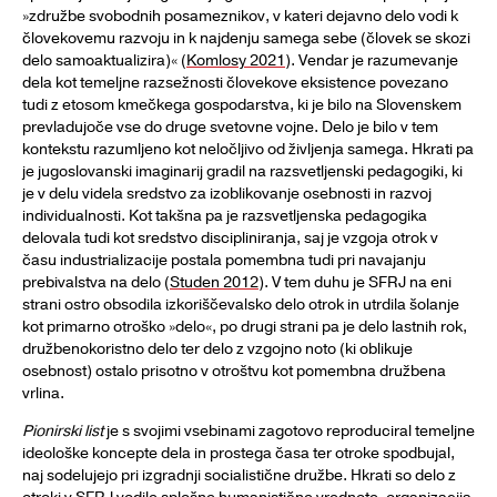
»združbe svobodnih posameznikov, v kateri dejavno delo vodi k
človekovemu razvoju in k najdenju samega sebe (človek se skozi
delo samoaktualizira)« (
Komlosy 2021
). Vendar je razumevanje
dela kot temeljne razsežnosti človekove eksistence povezano
tudi z etosom kmečkega gospodarstva, ki je bilo na Slovenskem
prevladujoče vse do druge svetovne vojne. Delo je bilo v tem
kontekstu razumljeno kot neločljivo od življenja samega. Hkrati pa
je jugoslovanski imaginarij gradil na razsvetljenski pedagogiki, ki
je v delu videla sredstvo za izoblikovanje osebnosti in razvoj
individualnosti. Kot takšna pa je razsvetljenska pedagogika
delovala tudi kot sredstvo discipliniranja, saj je vzgoja otrok v
času industrializacije postala pomembna tudi pri navajanju
prebivalstva na delo (
Studen 2012
). V tem duhu je SFRJ na eni
strani ostro obsodila izkoriščevalsko delo otrok in utrdila šolanje
kot primarno otroško »delo«, po drugi strani pa je delo lastnih rok,
družbenokoristno delo ter delo z vzgojno noto (ki oblikuje
osebnost) ostalo prisotno v otroštvu kot pomembna družbena
vrlina.
Pionirski list
je s svojimi vsebinami zagotovo reproduciral temeljne
ideološke koncepte dela in prostega časa ter otroke spodbujal,
naj sodelujejo pri izgradnji socialistične družbe. Hkrati so delo z