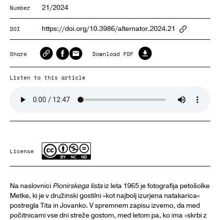
21/2024
Number
https://doi.org/10.3986/alternator.2024.21
DOI
ArticlePa
Share
Download PDF
Listen to this article
License
Na naslovnici
Pionirskega lista
iz leta 1965 je fotografija petošolke
Metke, ki je v družinski gostilni »kot najbolj izurjena natakarica«
postregla Tita in Jovanko. V spremnem zapisu izvemo, da med
počitnicami vse dni streže gostom, med letom pa, ko ima »skrbi z