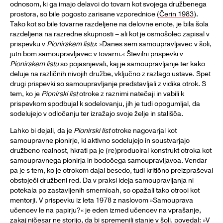
odnosom, ki ga imajo delavci do tovarn kot svojega družbenega
prostora, so bile pogosto zarisane vzporednice (
Čerin 1983
).
Tako kot so bile tovarne razdeljene na delovne enote, je bila šola
razdeljena na razredne skupnosti – ali kot je osmošolec zapisal v
prispevku v
Pionirskem listu
: »Danes sem samoupravljavec v šoli,
jutri bom samoupravljavec v tovarni.« Številni prispevki v
Pionirskem listu
so pojasnjevali, kaj je samoupravljanje ter kako
deluje na različnih nivojih družbe, vključno z razlago ustave. Spet
drugi prispevki so samoupravljanje predstavljali z vidika otrok. S
tem, ko je
Pionirski list
otroke z raznimi natečaji in vabili k
prispevkom spodbujal k sodelovanju, jih je tudi opogumljal, da
sodelujejo v odločanju ter izražajo svoje želje in stališča.
Lahko bi dejali, da je
Pionirski list
otroke nagovarjal kot
samoupravne pionirje, ki aktivno sodelujejo in soustvarjajo
družbeno realnost, hkrati pa je (re)produciral konstrukt otroka kot
samoupravnega pionirja in bodočega samoupravljavca. Vendar
pa je s tem, ko je otrokom dajal besedo, tudi kritično preizpraševal
obstoječi družbeni red. Da v praksi ideja samoupravljanja ni
potekala po zastavljenih smernicah, so opažali tako otroci kot
mentorji. V prispevku iz leta 1978 z naslovom »Samouprava
učencev le na papirju?« je eden izmed učencev na vprašanje,
zakaj ničesar ne storijo, da bi spremenili stanje v šoli, povedal: »V