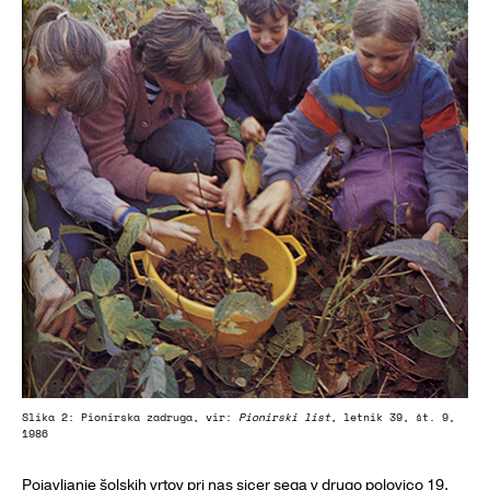
Slika 2: Pionirska zadruga, vir:
Pionirski list
, letnik 39, št. 9,
1986
Pojavljanje šolskih vrtov pri nas sicer sega v drugo polovico 19.