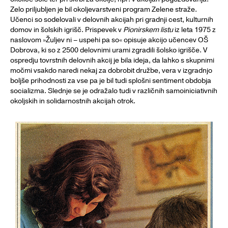
Zelo priljubljen je bil okoljevarstveni program Zelene straže.
Učenci so sodelovali v delovnih akcijah pri gradnji cest, kulturnih
domov in šolskih igrišč. Prispevek v
Pionirskem listu
iz leta 1975 z
naslovom »Žuljev ni – uspehi pa so« opisuje akcijo učencev OŠ
Dobrova, ki so z 2500 delovnimi urami zgradili šolsko igrišče. V
ospredju tovrstnih delovnih akcij je bila ideja, da lahko s skupnimi
močmi vsakdo naredi nekaj za dobrobit družbe, vera v izgradnjo
boljše prihodnosti za vse pa je bil tudi splošni sentiment obdobja
socializma. Slednje se je odražalo tudi v različnih samoiniciativnih
okoljskih in solidarnostnih akcijah otrok.