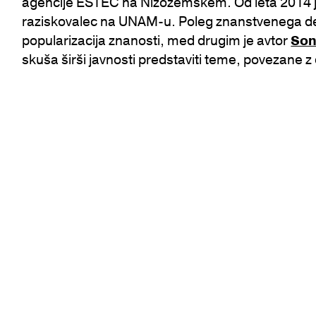
agencije ESTEC na Nizozemskem. Od leta 2014 j
raziskovalec na UNAM-u. Poleg znanstvenega de
popularizacija znanosti, med drugim je avtor
Son
skuša širši javnosti predstaviti teme, povezane 