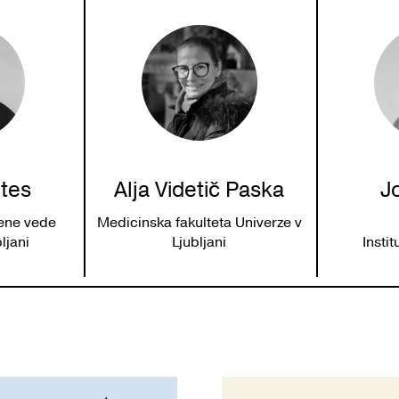
tes
Alja Videtič Paska
J
bene vede
Medicinska fakulteta Univerze v
ljani
Ljubljani
Instit