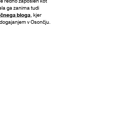
e redno zaposlen kot
la ga zanima tudi
čnega bloga
, kjer
z dogajanjem v Osončju.