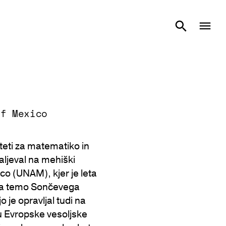
of Mexico
lteti za matematiko in
daljeval na mehiški
o (UNAM), kjer je leta
l na temo Sončevega
o je opravljal tudi na
u Evropske vesoljske