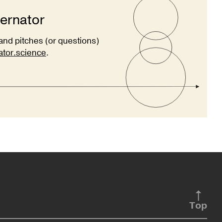
ternator
and pitches (or questions)
ator.science
.
Top