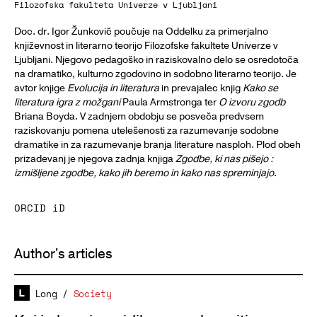
Filozofska fakulteta Univerze v Ljubljani
Doc. dr. Igor Žunkovič poučuje na Oddelku za primerjalno
književnost in literarno teorijo Filozofske fakultete Univerze v
Ljubljani. Njegovo pedagoško in raziskovalno delo se osredotoča
na dramatiko, kulturno zgodovino in sodobno literarno teorijo. Je
avtor knjige
Evolucija in literatura
in prevajalec knjig
Kako se
literatura igra z možgani
Paula Armstronga ter
O izvoru zgodb
Briana Boyda. V zadnjem obdobju se posveča predvsem
raziskovanju pomena utelešenosti za razumevanje sodobne
dramatike in za razumevanje branja literature nasploh. Plod obeh
prizadevanj je njegova zadnja knjiga
Zgodbe, ki nas pišejo :
izmišljene zgodbe, kako jih beremo in kako nas spreminjajo
.
ORCID iD
Author's articles
Long
/
Society