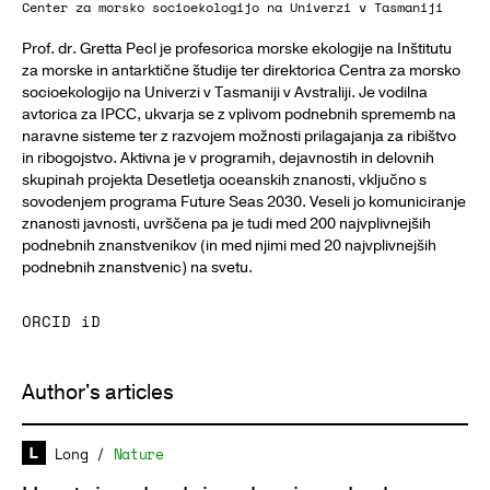
Center za morsko socioekologijo na Univerzi v Tasmaniji
Prof. dr. Gretta Pecl je profesorica morske ekologije na Inštitutu
za morske in antarktične študije ter direktorica Centra za morsko
socioekologijo na Univerzi v Tasmaniji v Avstraliji. Je vodilna
avtorica za IPCC, ukvarja se z vplivom podnebnih sprememb na
naravne sisteme ter z razvojem možnosti prilagajanja za ribištvo
in ribogojstvo. Aktivna je v programih, dejavnostih in delovnih
skupinah projekta Desetletja oceanskih znanosti, vključno s
sovodenjem programa Future Seas 2030. Veseli jo komuniciranje
znanosti javnosti, uvrščena pa je tudi med 200 najvplivnejših
podnebnih znanstvenikov (in med njimi med 20 najvplivnejših
podnebnih znanstvenic) na svetu.
ORCID iD
Author's articles
Long
/
Nature