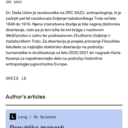
ZRC SAZU
Dr. Daša Ličen je raziskovalka na ZRC SAZU, antropologinja, ki je
zadnjih pet let raziskovala življenje habsburškega Trsta od leta
1848 do 1916. Njena znanstvena študija je bila najprej doktorska
disertacija, nato pa je lani izšla še kot knjiga z naslovom
Meščanstvo v zalivu
ter podnaslovom
Društveno življenje v
habsburškem Trstu
. Za disertacijo je prejela priznanje Filozofske
fakultete za najboljšo doktorsko disertacijo na področju
humanistike in družboslovja za leto 2020/2021 ter nagrado Karla
Kaserja za najodmevnejše delo na področju historične
antropologije jugovzhodne Evrope.
ORCID iD
Author's articles
Long
/
On Science
Republika znanosti