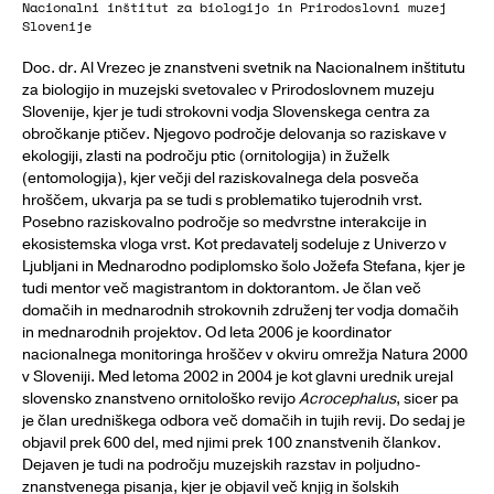
Nacionalni inštitut za biologijo in Prirodoslovni muzej
Slovenije
Doc. dr. Al Vrezec je znanstveni svetnik na Nacionalnem inštitutu
za biologijo in muzejski svetovalec v Prirodoslovnem muzeju
Slovenije, kjer je tudi strokovni vodja Slovenskega centra za
obročkanje ptičev. Njegovo področje delovanja so raziskave v
ekologiji, zlasti na področju ptic (ornitologija) in žuželk
(entomologija), kjer večji del raziskovalnega dela posveča
hroščem, ukvarja pa se tudi s problematiko tujerodnih vrst.
Posebno raziskovalno področje so medvrstne interakcije in
ekosistemska vloga vrst. Kot predavatelj sodeluje z Univerzo v
Ljubljani in Mednarodno podiplomsko šolo Jožefa Stefana, kjer je
tudi mentor več magistrantom in doktorantom. Je član več
domačih in mednarodnih strokovnih združenj ter vodja domačih
in mednarodnih projektov. Od leta 2006 je koordinator
nacionalnega monitoringa hroščev v okviru omrežja Natura 2000
v Sloveniji. Med letoma 2002 in 2004 je kot glavni urednik urejal
slovensko znanstveno ornitološko revijo
Acrocephalus
, sicer pa
je član uredniškega odbora več domačih in tujih revij. Do sedaj je
objavil prek 600 del, med njimi prek 100 znanstvenih člankov.
Dejaven je tudi na področju muzejskih razstav in poljudno-
znanstvenega pisanja, kjer je objavil več knjig in šolskih