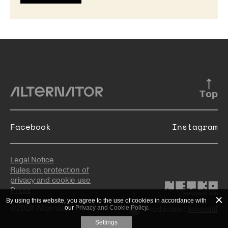
Top
Facebook
Instagram
Legal Notice
Rules on protection of
privacy and cookie use
Press
By using this website, you agree to the use of cookies in accordance with
©2026 Alternator
our
Privacy and Cookie Policy
.
Production:
Innovatif
Settings