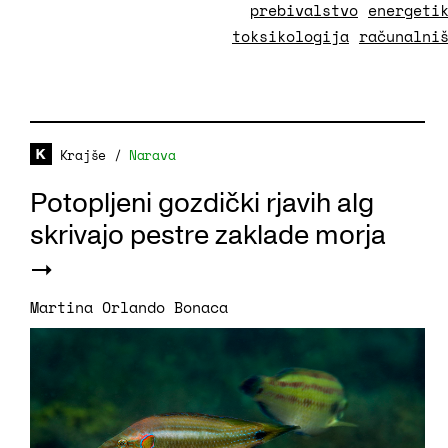
prebivalstvo
energeti
toksikologija
računalni
Krajše
/
Narava
Potopljeni gozdički rjavih alg
skrivajo pestre zaklade morja
Martina Orlando Bonaca