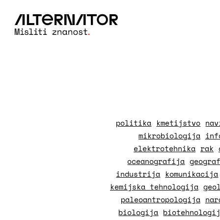
politika
kmetijstvo
nav
mikrobiologija
inf
elektrotehnika
rak
oceanografija
geogra
industrija
komunikacija
kemijska tehnologija
geo
paleoantropologija
nar
biologija
biotehnologi