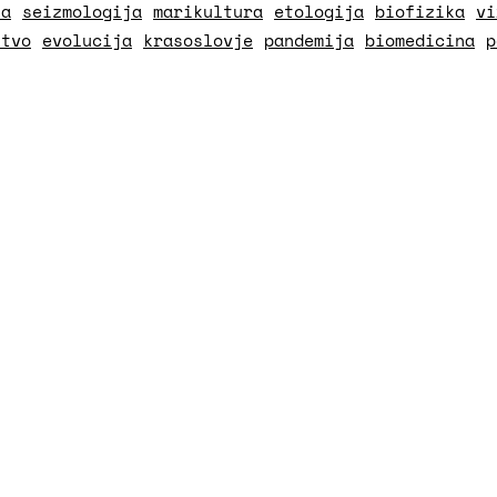
ka
seizmologija
marikultura
etologija
biofizika
vi
štvo
evolucija
krasoslovje
pandemija
biomedicina
p