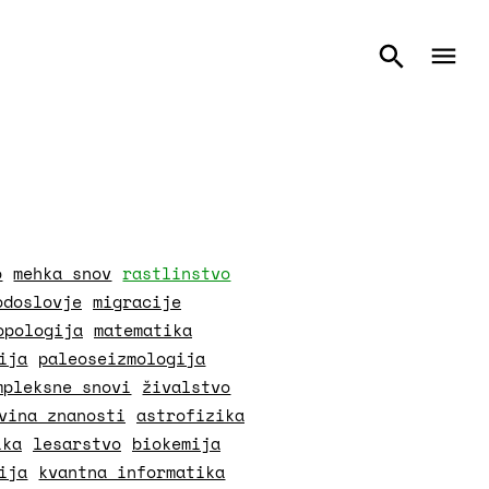
o
mehka snov
rastlinstvo
odoslovje
migracije
opologija
matematika
ija
paleoseizmologija
mpleksne snovi
živalstvo
vina znanosti
astrofizika
ika
lesarstvo
biokemija
ija
kvantna informatika