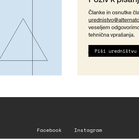
Članke in osnutke č
urednistvo@alternat
veseljem odgovorimo 
tehnična vprašanja.
Piši uredništvu
Facebook
Instagram