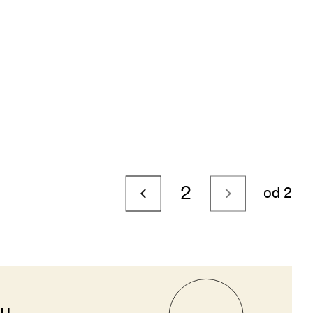
2
od 2
ju