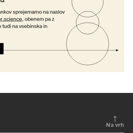
lankov sprejemamo na naslov
or.science
, obenem pa z
tudi na vsebinska in
Na vrh