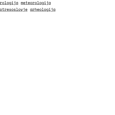
rologija
meteorologija
otresoslovje
arheologija