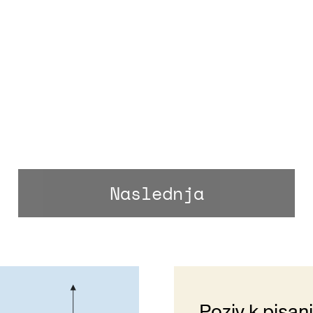
Naslednja
Poziv k pisan