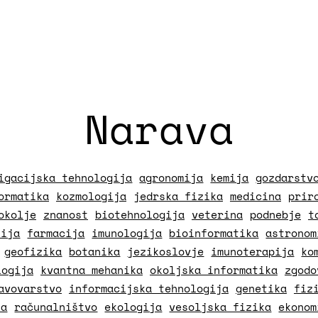
Narava
igacijska tehnologija
agronomija
kemija
gozdarstv
ormatika
kozmologija
jedrska fizika
medicina
prir
okolje
znanost
biotehnologija
veterina
podnebje
t
fija
farmacija
imunologija
bioinformatika
astronom
geofizika
botanika
jezikoslovje
imunoterapija
ko
logija
kvantna mehanika
okoljska informatika
zgodo
avovarstvo
informacijska tehnologija
genetika
fiz
ja
računalništvo
ekologija
vesoljska fizika
ekonom